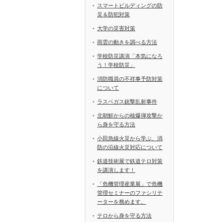
スマートビルディングの防
災＆防犯対策
大学の災害対策
雨雲の動きを調べる方法
学校防災講演「本気になろ
う！学校防災」
消防職員の不祥事予防対策
について
ラスベガス銃撃乱射事件
北朝鮮からの核爆弾攻撃か
ら身を守る方法
小田急線火災から学ぶ、消
防の沿線火災対応について
鉄道技術展で鉄道テロ対策
を講演します！
「危機管理産業展」で危機
管理セミナーのファシリテ
ーターを務めます。
テロから身を守る方法