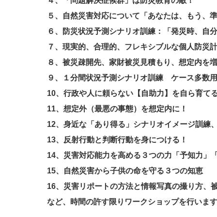
４、「問題解決症候群」は防災教育の敵！
５、自然災害対応について「あなたは、もう、
６、防災状況予測シナリオ訓練：「発災時、自
７、現実的、合理的、フレキシブルな個人防災
８、被災疎開先、家財被災見積もり、想定内を
９、１分間状況予測シナリオ訓練 ケース多数
10、行政や人に頼らない【自助力】を自ら育て
11、想定外（最悪の事態）を想定内に！
12、身近な「あり得る」シナリオイメージ訓練
13、反射行動と判断行動を身につける！
14、災害対応能力を高める３つの力「予知力」
15、自然災害から子供の命を守る３つの知恵
16、災害リポートの方法と情報写真の撮り方、
など、時間の許す限りワークショップを行いま