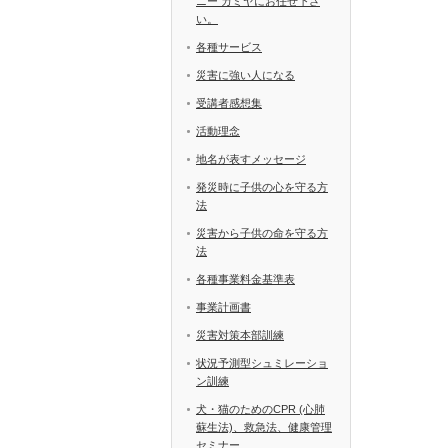
ニー カミヤにお任せ下さ
い。
各種サービス
災害に強い人になる
受講者感想集
活動理念
地名が表すメッセージ
発災時に子供の心を守る方
法
災害から子供の命を守る方
法
各種事業料金基準表
事業計画書
災害対策本部訓練
状況予測型シュミレーショ
ン訓練
犬・猫のためのCPR (心肺
蘇生法)、救急法、健康管理
セミナー