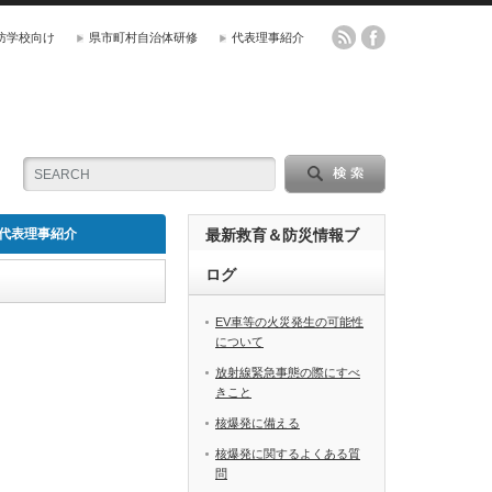
防学校向け
県市町村自治体研修
代表理事紹介
代表理事紹介
最新救育＆防災情報ブ
ログ
EV車等の火災発生の可能性
について
放射線緊急事態の際にすべ
きこと
核爆発に備える
核爆発に関するよくある質
問