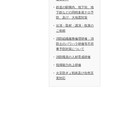
鉄道の駅構内、地下街、地
下鉄などの同時多発テロ予
防、及び、大地震対策
出演・取材・講演・執筆の
ご依頼
消防組織服務倫理研修：消
防士のパワハラ研修等不祥
事予防対策について
消防職員の人材育成研修
指揮能力向上研修
火災防ぎょ戦術及び自然災
害対応