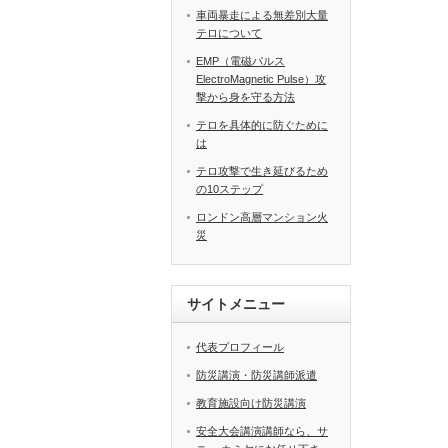
車両暴走による無差別大量
テロについて
EMP（電磁パルス
ElectroMagnetic Pulse）攻
撃から身を守る方法
テロを具体的に防ぐために
は
テロ攻撃で生き延びるため
の10ステップ
ロンドン高層マンション火
災
サイトメニュー
代表プロフィール
防災講演・防災講師派遣
教育施設向け防災講演
安全大会講演講師なら、サ